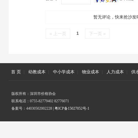
暂无评论，快来抢沙发
1
« 上一页
下一页 »
首 页
|
幼教成本
|
中小学成本
|
物业成本
|
人力成本
|
供
版权所有：深圳市价格协会
联系电话：0755-82779402 82776071
备案号：44030502002228 |
粤ICP备15027052号-1